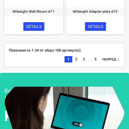
Milesight Wall Mount A71
Milesight Adapter plate A73
DETAILS
DETAILS
Показани са 1-24 от общо 106 артикул(а)
…
1
2
3
5
navigate_next
НАПРЕД
Внедряване и поддръжка
Решения за
Kиберсигурност