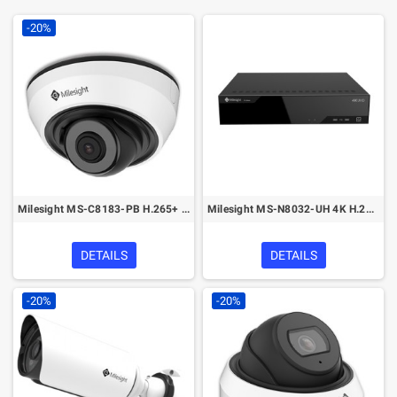
-20%
Milesight MS-C8183-PB H.265+ IR Mini Dome Network Camera
Milesight MS-N8032-UH 4K H.265 Pro NVR 8000 Series
DETAILS
DETAILS
-20%
-20%