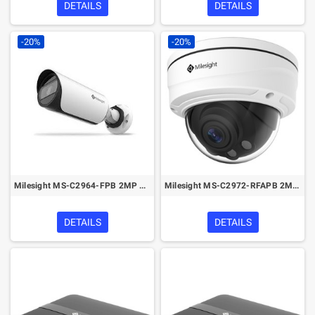
DETAILS
DETAILS
-20%
-20%
Milesight MS-C2964-FPB 2MP Vandal-proof Motorized Mini Bullet Network Camera
Milesight MS-C2972-RFAPB 2MP Face Detection H.265+ Network Camera
DETAILS
DETAILS