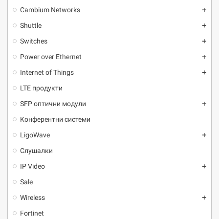
Cambium Networks
add
Shuttle
add
Switches
add
Power over Ethernet
add
Internet of Things
add
LTE продукти
SFP оптични модули
add
Kонферентни системи
LigoWave
add
Слушалки
IP Video
add
Sale
Wireless
add
Fortinet