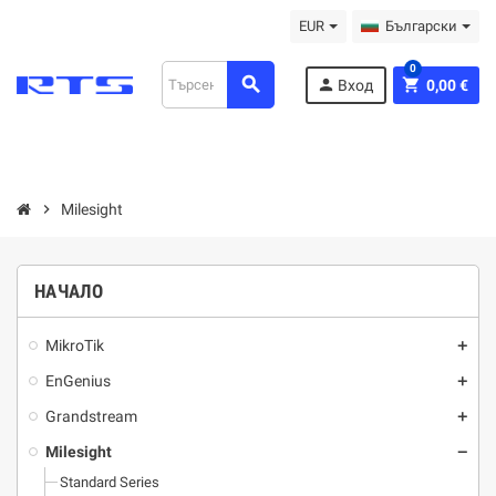
EUR
Български
0
search
person
shopping_cart
Вход
0,00 €
chevron_right
Milesight
НАЧАЛО
MikroTik
add
EnGenius
add
Grandstream
add
Milesight
remove
Standard Series