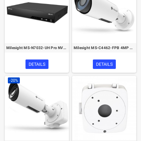
Milesight MS-N7032-UH Pro NVR 4K/H.265+ 7000 Series
Milesight MS-C4462-FPB 4MP Motorized Pro Bullet Network Camera
DETAILS
DETAILS
-20%