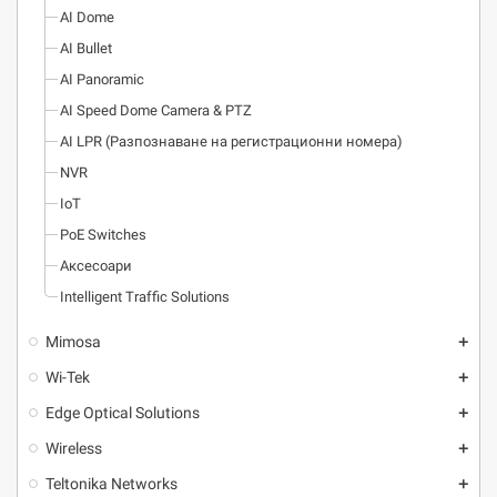
AI Dome
AI Bullet
AI Panoramic
AI Speed Dome Camera & PTZ
AI LPR (Разпознаване на регистрационни номера)
NVR
IoT
PoE Switches
Аксесоари
Intelligent Traffic Solutions
Mimosa
add
Wi-Tek
add
Edge Optical Solutions
add
Wireless
add
Teltonika Networks
add