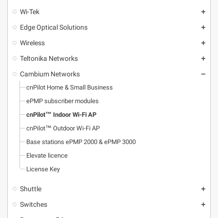
Wi-Tek
add
Edge Optical Solutions
add
Wireless
add
Teltonika Networks
add
Cambium Networks
remove
cnPilot Home & Small Business
ePMP subscriber modules
cnPilot™ Indoor Wi-Fi AP
cnPilot™ Outdoor Wi-Fi AP
Base stations ePMP 2000 & ePMP 3000
Elevate licence
License Key
Shuttle
add
Switches
add