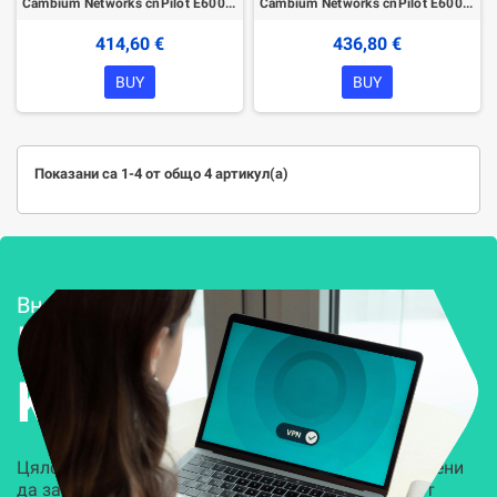
Cambium Networks cnPilot E600 without PoE
Cambium Networks cnPilot E600 with PoE
414,60 €
436,80 €
BUY
BUY
Показани са 1-4 от общо 4 артикул(а)
Внедряване и поддръжка
Решения за
Kиберсигурност
Цялостни, задвижвани от AI решения, предназначени
да защитят всеки слой на вашата организация от