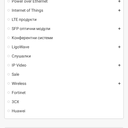
Power over Ethernet
add
Internet of Things
add
LTE продукти
SFP оптични модули
add
Kонферентни системи
LigoWave
add
Слушалки
IP Video
add
Sale
Wireless
add
Fortinet
3CX
Huawei