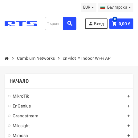
EUR
Български
0
search
person
shopping_cart
Вход
0,00 €
chevron_right
Cambium Networks
chevron_right
cnPilot™ Indoor Wi-Fi AP
НАЧАЛО
MikroTik
add
EnGenius
add
Grandstream
add
Milesight
add
Mimosa
add