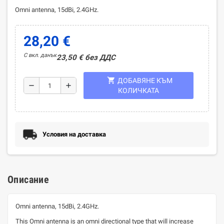
Omni antenna, 15dBi, 2.4GHz.
28,20 €
С вкл. данък
23,50 € без ДДС
shopping_cart
ДОБАВЯНЕ КЪМ
remove
add
КОЛИЧКАТА
Условия на доставка
Описание
Omni antenna, 15dBi, 2.4GHz.
This Omni antenna is an omni directional type that will increase