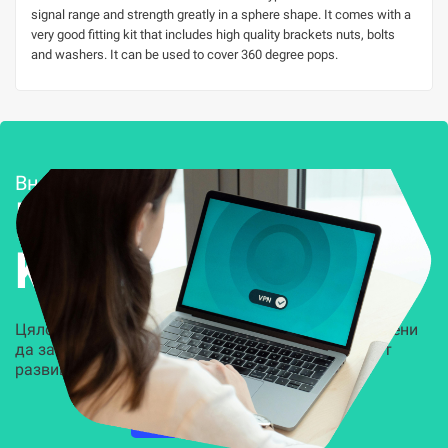
signal range and strength greatly in a sphere shape. It comes with a
very good fitting kit that includes high quality brackets nuts, bolts
and washers. It can be used to cover 360 degree pops.
Внедряване и поддръжка
Решения за
Kиберсигурност
Цялостни, задвижвани от AI решения, предназначени
да защитят всеки слой на вашата организация от
развиващите се киберзаплахи.
НАУЧЕТЕ ПОВЕЧЕ