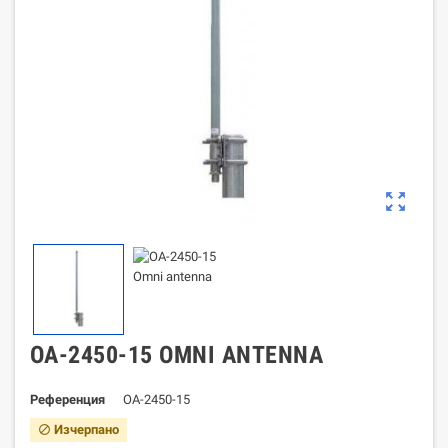
zoom_out_map
OA-2450-15 OMNI ANTENNA
Референция
OA-2450-15
Изчерпано
block