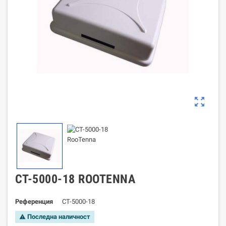
zoom_out_map
CT-5000-18 ROOTENNA
Референция
CT-5000-18
Последна наличност
warning