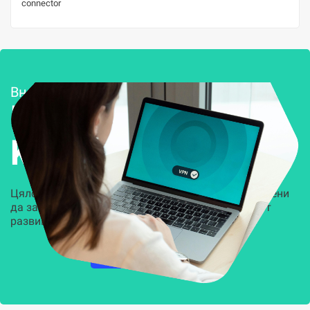
connector
Внедряване и поддръжка
Решения за
Kиберсигурност
Цялостни, задвижвани от AI решения, предназначени
да защитят всеки слой на вашата организация от
развиващите се киберзаплахи.
НАУЧЕТЕ ПОВЕЧЕ