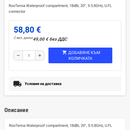
RooTenna Waterproof compartment, 18dBi, 20°, 5-5.8GHz, U.FL
connector
58,80 €
С вкл. данък
49,00 € без ДДС
shopping_cart
ДОБАВЯНЕ КЪМ
remove
add
КОЛИЧКАТА
Условия на доставка
Описание
RooTenna Waterproof compartment, 18dBi, 20°, 5-5.8GHz, U.FL