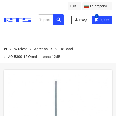
EUR
Български
0
search
person
shopping_cart
Вход
0,00 €
chevron_right
Wireless
chevron_right
Antenna
chevron_right
5GHz Band
chevron_right
AO-5300-12 Omni antenna 12dBi