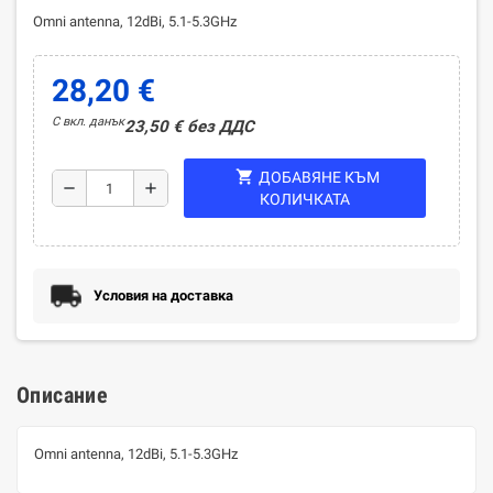
Omni antenna, 12dBi, 5.1-5.3GHz
28,20 €
С вкл. данък
23,50 € без ДДС
shopping_cart
ДОБАВЯНЕ КЪМ
remove
add
КОЛИЧКАТА
Условия на доставка
Описание
Omni antenna, 12dBi, 5.1-5.3GHz