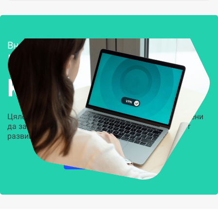
Внедряване и поддръжка
Решения за
Kиберсигурност
Цялостни, задвижвани от AI решения, предназначени
да защитят всеки слой на вашата организация от
развиващите се киберзаплахи.
НАУЧЕТЕ ПОВЕЧЕ