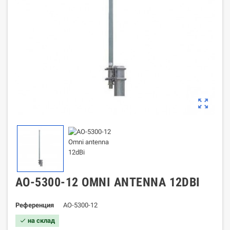
zoom_out_map
AO-5300-12 OMNI ANTENNA 12DBI
Референция
AO-5300-12
на склад
check