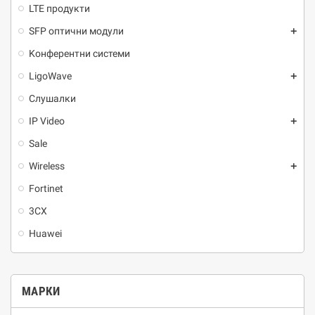
LTE продукти
SFP оптични модули
add
Kонферентни системи
LigoWave
add
Слушалки
IP Video
add
Sale
Wireless
add
Fortinet
3CX
Huawei
МАРКИ