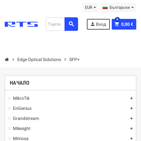
EUR
Български
0
search
person
shopping_cart
Вход
0,00 €
chevron_right
Edge Optical Solutions
chevron_right
SFP+
НАЧАЛО
MikroTik
add
EnGenius
add
Grandstream
add
Milesight
add
Mimosa
add