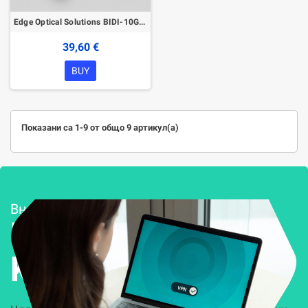
Edge Optical Solutions BIDI-10G-SFP-20A SFP+ Module
39,60 €
BUY
Показани са 1-9 от общо 9 артикул(а)
Внедряване и поддръжка
Решения за
Kиберсигурност