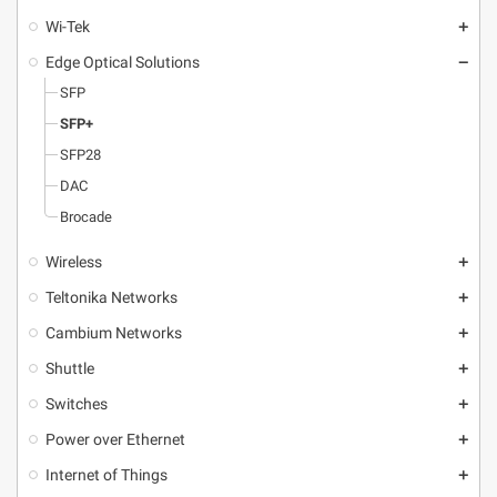
Wi-Tek
add
Edge Optical Solutions
remove
SFP
SFP+
SFP28
DAC
Brocade
Wireless
add
Teltonika Networks
add
Cambium Networks
add
Shuttle
add
Switches
add
Power over Ethernet
add
Internet of Things
add