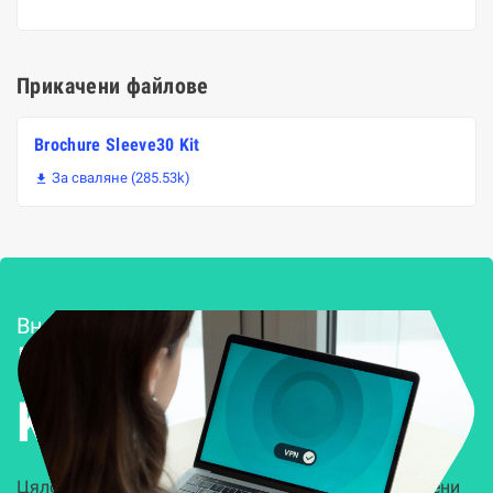
Прикачени файлове
Brochure Sleeve30 Kit
За сваляне (285.53k)

Внедряване и поддръжка
Решения за
Kиберсигурност
Цялостни, задвижвани от AI решения, предназначени