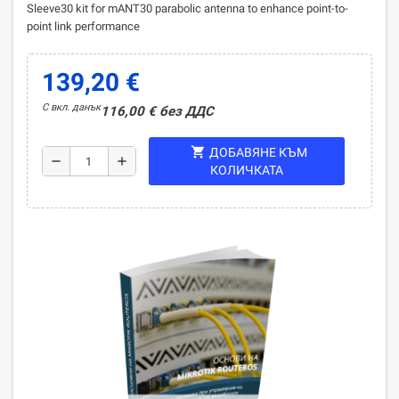
Sleeve30 kit for mANT30 parabolic antenna to enhance point-to-
point link performance
139,20 €
С вкл. данък
116,00 € без ДДС
shopping_cart
ДОБАВЯНЕ КЪМ
remove
add
КОЛИЧКАТА