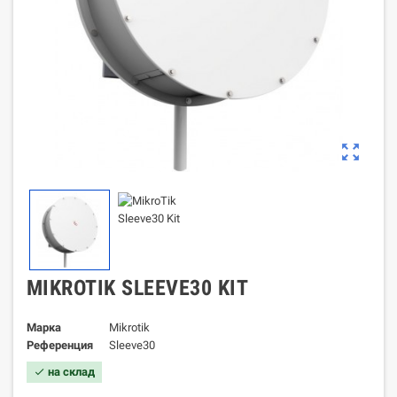
zoom_out_map
MIKROTIK SLEEVE30 KIT
Марка
Mikrotik
Референция
Sleeve30
на склад
check