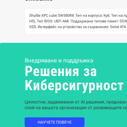
Shuttle XPC cube SW580R8. Тип на корпуса: Куб, Тип на 
H5), Тип BIOS: UEFI AMI. Поддържани типове памет: DD
SSD, Интерфейс на устройство за съхранение: Serial ATA I
Внедряване и поддръжка
Решения за
Kиберсигурност
Цялостни, задвижвани от AI решения, предназн
слой на вашата организация от развиващите се
НАУЧЕТЕ ПОВЕЧЕ