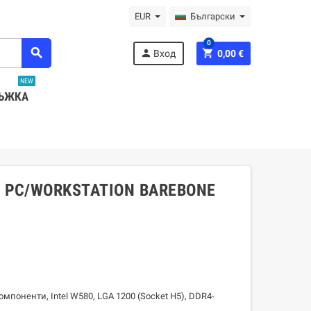
EUR
Български
0
search
person
shopping_cart
Вход
0,00 €
NEW
ЪЖКА
8 PC/WORKSTATION BAREBONE
мпоненти, Intel W580, LGA 1200 (Socket H5), DDR4-