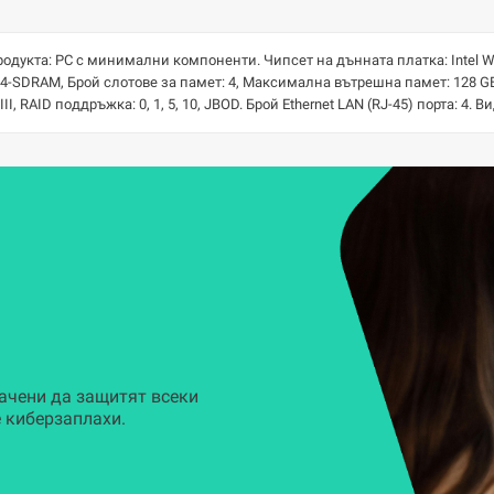
продукта: РС с минимални компоненти. Чипсет на дънната платка: Intel W
R4-SDRAM, Брой слотове за памет: 4, Максимална вътрешна памет: 128 
II, RAID поддръжка: 0, 1, 5, 10, JBOD. Брой Ethernet LAN (RJ-45) порта: 4.
ачени да защитят всеки
 киберзаплахи.