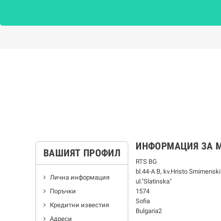
ИНФОРМАЦИЯ ЗА 
ВАШИЯТ ПРОФИЛ
RTS BG
bl.44-А В, kv.Hristo Smirnenski
Лична информация
ul."Slatinska"
Поръчки
1574
Sofia
Кредитни известия
Bulgaria2
Адреси