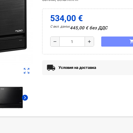
534,00 €
С вкл. данък
445,00 € без ДДС
shopping_
remove
add
Условия на доставка
zoom_out_map
chevron_right