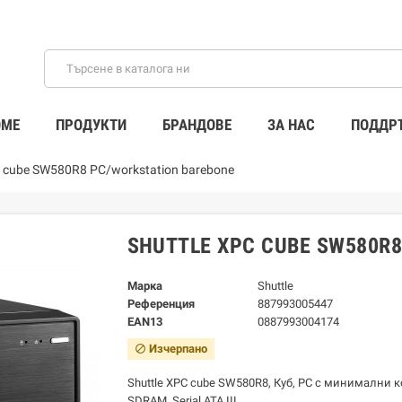
ME
ПРОДУКТИ
БРАНДОВЕ
ЗА НАС
ПОДДР
C cube SW580R8 PC/workstation barebone
SHUTTLE XPC CUBE SW580R
Марка
Shuttle
Референция
887993005447
EAN13
0887993004174
Изчерпано
block
Shuttle XPC cube SW580R8, Куб, РС с минимални ко
SDRAM, Serial ATA III