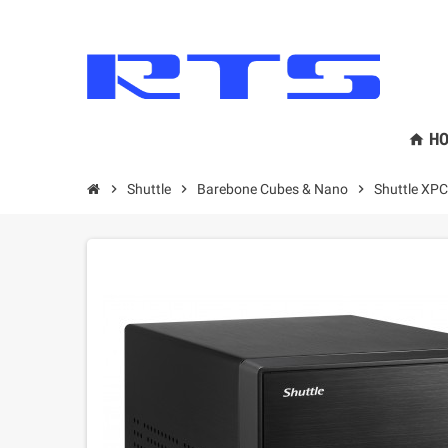
HO
home
chevron_right
Shuttle
chevron_right
Barebone Cubes & Nano
chevron_right
Shuttle XP