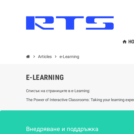
HO
home
chevron_right
Articles
chevron_right
e-Learning
E-LEARNING
Списък на страниците в e-Learning:
The Power of Interactive Classrooms: Taking your learning expe
Внедряване и поддръжка