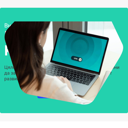
Внедряване и поддръжка
Решения за
Kиберсигурност
Цялостни, задвижвани от AI решения, предназначени
да защитят всеки слой на вашата организация от
развиващите се киберзаплахи.
НАУЧЕТЕ ПОВЕЧЕ