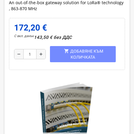
An out-of-the-box gateway solution for LoRa® technology
, 863-870 MHz
172,20 €
С вкл. данък
143,50 € без ДДС
shopping_cart
ДОБАВЯНЕ КЪМ
remove
add
КОЛИЧКАТА