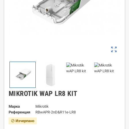
zoom_out_map
MIKROTIK WAP LR8 KIT
Марка
Mikrotik
Референция
RBwAPR-2nD&R11e-LR8
Изчерпано
block