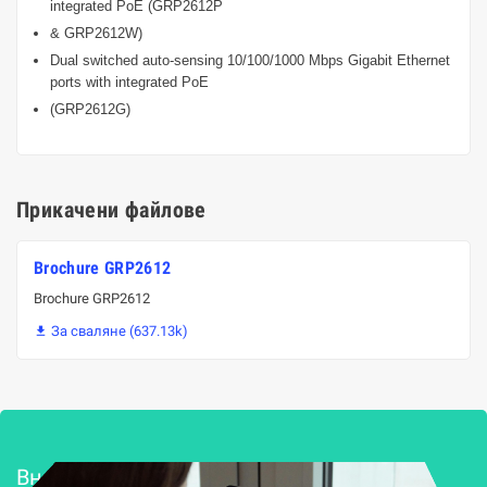
integrated PoE (GRP2612P
& GRP2612W)
Dual switched auto-sensing 10/100/1000 Mbps Gigabit Ethernet
ports with integrated PoE
(GRP2612G)
Прикачени файлове
Brochure GRP2612
Brochure GRP2612
За сваляне (637.13k)

Внедряване и поддръжка