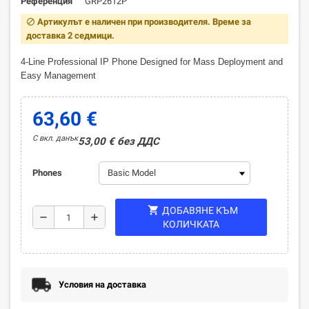
Референция
GRP2612P
Артикулът е наличен при производителя. Време за
block
доставка 2 седмици.
4-Line Professional IP Phone Designed for Mass Deployment and
Easy Management
63,60 €
С вкл. данък
53,00 € без ДДС
Phones
shopping_cart
ДОБАВЯНЕ КЪМ
remove
add
КОЛИЧКАТА
Условия на доставка