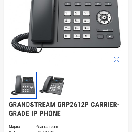
zoom_out_map
GRANDSTREAM GRP2612P CARRIER-
GRADE IP PHONE
Марка
Grandstream