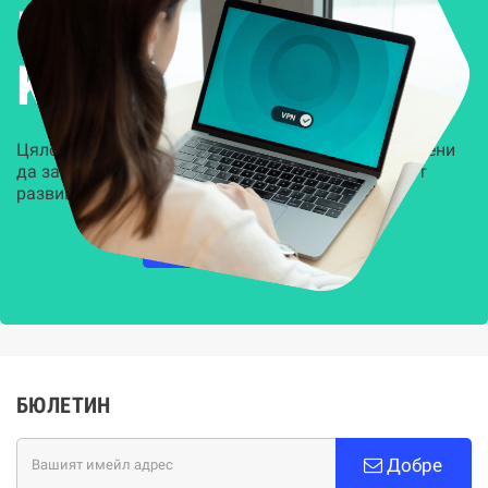
Решения за
Kиберсигурност
Цялостни, задвижвани от AI решения, предназначени
да защитят всеки слой на вашата организация от
развиващите се киберзаплахи.
НАУЧЕТЕ ПОВЕЧЕ
БЮЛЕТИН
Добре