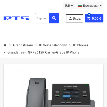
EUR
Български
0
search
person
shopping_cart
Вход
0,00 €
chevron_right
Grandstream
chevron_right
IP Voice Telephony
chevron_right
IP Phones
chevron_right
Grandstream GRP2612P Carrier-Grade IP Phone