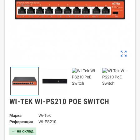
zoom_out_map
WI-TEK WI-PS210 POE SWITCH
Марка
Wi-Tek
Референция
WI-PS210
на склад
check