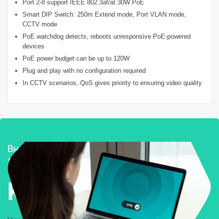
Port 2-8 support IEEE 802.3af/at 30W PoE
Smart DIP Switch: 250m Extend mode, Port VLAN mode,
CCTV mode
PoE watchdog detects, reboots unresponsive PoE-powered
devices
PoE power budget can be up to 120W
Plug and play with no configuration required
In CCTV scenarios, QoS gives priority to ensuring video quality
Внедряване и поддръжка
Решения за
Kиберсигурност