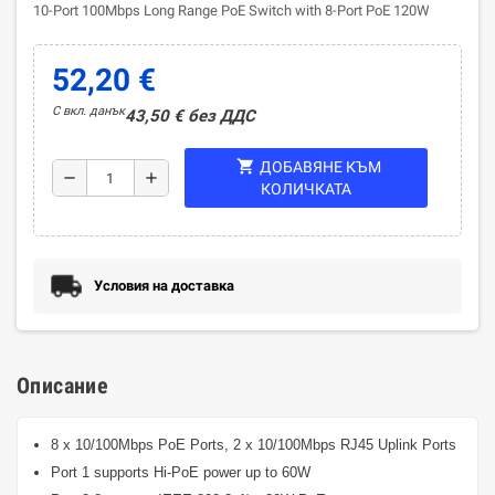
10-Port 100Mbps Long Range PoE Switch with 8-Port PoE 120W
52,20 €
С вкл. данък
43,50 € без ДДС
shopping_cart
ДОБАВЯНЕ КЪМ
remove
add
КОЛИЧКАТА
Условия на доставка
Описание
8 x 10/100Mbps PoE Ports, 2 x 10/100Mbps RJ45 Uplink Ports
Port 1 supports Hi-PoE power up to 60W