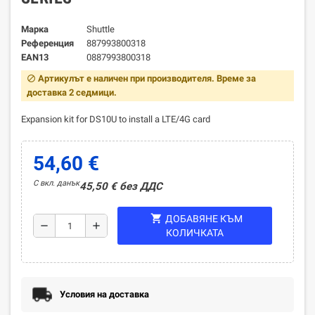
Марка
Shuttle
Референция
887993800318
EAN13
0887993800318
Артикулът е наличен при производителя. Време за
block
доставка 2 седмици.
Expansion kit for DS10U to install a LTE/4G card
54,60 €
С вкл. данък
45,50 € без ДДС
shopping_cart
ДОБАВЯНЕ КЪМ
remove
add
КОЛИЧКАТА
Условия на доставка