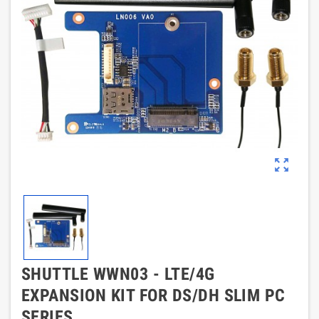
zoom_out_map
SHUTTLE WWN03 - LTE/4G
EXPANSION KIT FOR DS/DH SLIM PC
SERIES