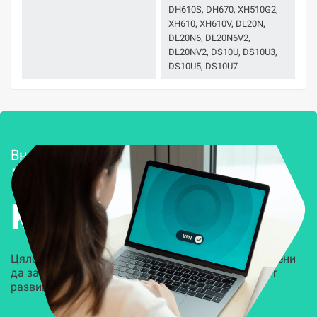
DH610S, DH670, XH510G2,
XH610, XH610V, DL20N,
DL20N6, DL20N6V2,
DL20NV2, DS10U, DS10U3,
DS10U5, DS10U7
Внедряване и поддръжка
Решения за
Kиберсигурност
Цялостни, задвижвани от AI решения, предназначени
да защитят всеки слой на вашата организация от
развиващите се киберзаплахи.