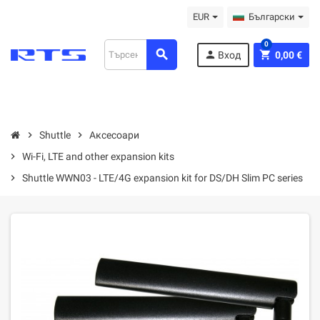
EUR
Български
0
search
person
shopping_cart
Вход
0,00 €
chevron_right
Shuttle
chevron_right
Аксесоари
chevron_right
Wi-Fi, LTE and other expansion kits
chevron_right
Shuttle WWN03 - LTE/4G expansion kit for DS/DH Slim PC series