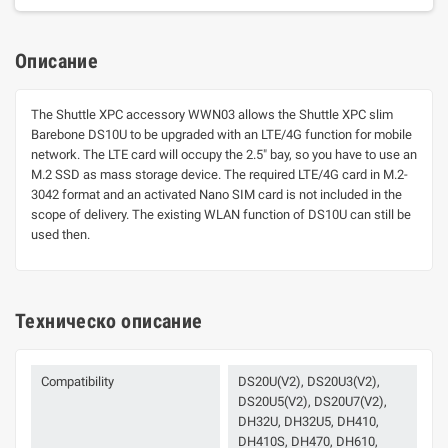
Описание
The Shuttle XPC accessory WWN03 allows the Shuttle XPC slim
Barebone DS10U to be upgraded with an LTE/4G function for mobile
network. The LTE card will occupy the 2.5" bay, so you have to use an
M.2 SSD as mass storage device. The required LTE/4G card in M.2-
3042 format and an activated Nano SIM card is not included in the
scope of delivery. The existing WLAN function of DS10U can still be
used then.
Техническо описание
Compatibility
DS20U(V2), DS20U3(V2),
DS20U5(V2), DS20U7(V2),
DH32U, DH32U5, DH410,
DH410S, DH470, DH610,