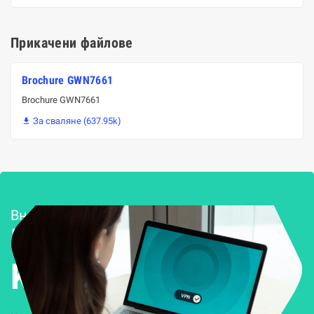
Прикачени файлове
Brochure GWN7661
Brochure GWN7661
За сваляне (637.95k)

Внедряване и поддръжка
Решения за
Kиберсигурност