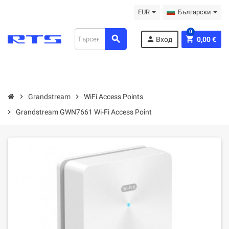
EUR
Български
0
search
person
shopping_cart
Вход
0,00 €
chevron_right
Grandstream
chevron_right
WiFi Access Points
chevron_right
Grandstream GWN7661 Wi-Fi Access Point