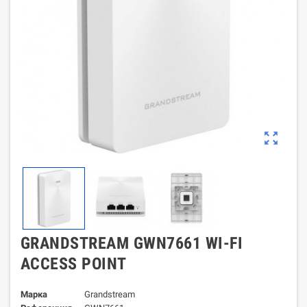
zoom_out_map
GRANDSTREAM GWN7661 WI-FI
ACCESS POINT
Марка
Grandstream