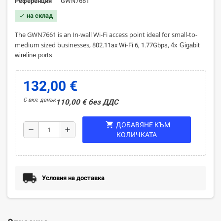
Референция
GWN7661
на склад
check
The GWN7661 is an In-wall Wi-Fi access point ideal for small-to-
medium sized businesses,
802.11ax Wi-Fi 6, 1.77Gbps,
4x Gigabit
wireline ports
132,00 €
С вкл. данък
110,00 € без ДДС
shopping_cart
ДОБАВЯНЕ КЪМ
remove
add
КОЛИЧКАТА
Условия на доставка