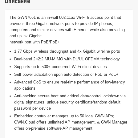
Описание
The GWN7661 is an in-wall 802.11ax Wi-Fi 6 access point that
provides three Gigabit network ports to provide IP phones,
computers and similar devices with Ethernet while also providing
and uplink Gigabit
network port with PoE/PoE+
1.77 Gbps wireless throughput and 4x Gigabit wireline ports
Dual-band 2×2:2 MU-MIMO with DL/UL OFDMA technology
Supports up to 500+ concurrent Wi-Fi client devices
Self power adaptation upon auto detection of PoE or PoE+
Advanced QoS to ensure real-time performance of low-latency
applications
Anti-hacking secure boot and critical data/control lockdown via
digital signatures, unique security certificate/random default
password per device
Embedded controller manages up to 50 local GWN APs;
GWN.Cloud offers unlimited AP management, & GWN Manager
offers on-premise software AP management