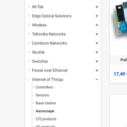
Wi-Tek
add
Edge Optical Solutions
add
Wireless
add
Teltonika Networks
add
Cambium Networks
add
Shuttle
add
PoE
Switches
add
Power over Ethernet
add
17,40 
Internet of Things
remove
Controllers
Sensors
Base station
Аксесоари
LTE products
3G products