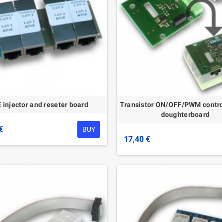
 injector and reseter board
Transistor ON/OFF/PWM contro
doughterboard
€
BUY
17,40 €