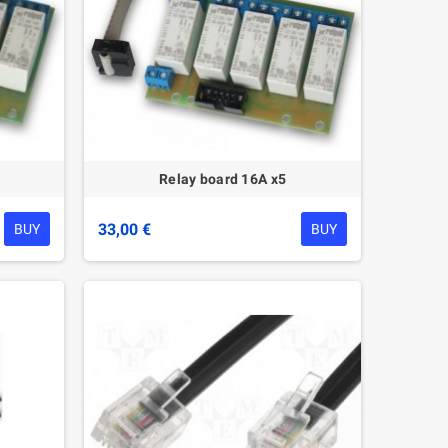
Relay board 16A x5
33,00 €
BUY
BUY