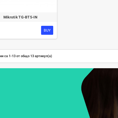
Mikrotik TG-BT5-IN
BUY
и са 1-13 от общо 13 артикул(а)