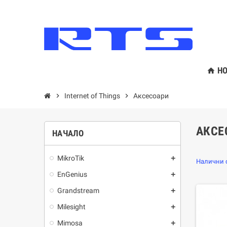
HO
home
chevron_right
Internet of Things
chevron_right
Аксесоари
АКСЕ
НАЧАЛО
MikroTik
add
Налични с
EnGenius
add
Grandstream
add
Milesight
add
Mimosa
add