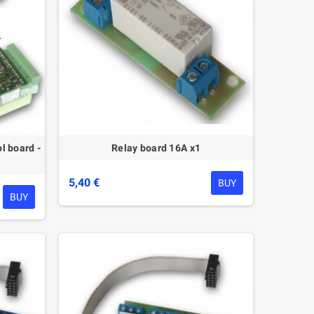
l board -
Relay board 16A x1
5,40 €
BUY
BUY