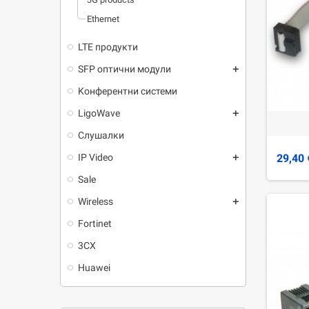
Ethernet
LTE продукти
SFP оптични модули
add
Kонферентни системи
LigoWave
add
Слушалки
29,40 
IP Video
add
Sale
Wireless
add
Fortinet
3CX
Huawei