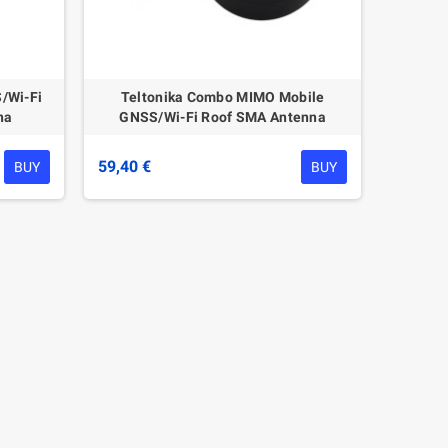
/Wi-Fi
Teltonika Combo MIMO Mobile
na
GNSS/Wi-Fi Roof SMA Antenna
59,40 €
BUY
BUY