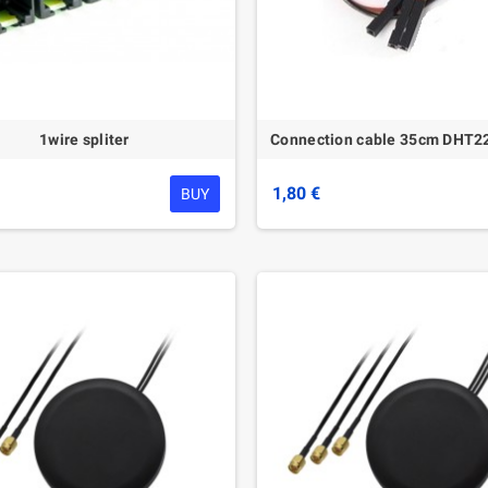
1wire spliter
Connection cable 35cm DHT22
1,80 €
BUY