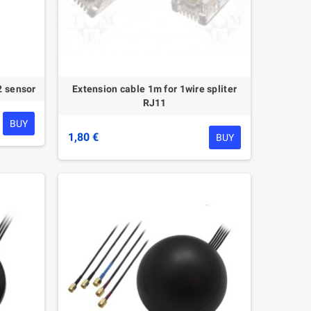
 sensor
Extension cable 1m for 1wire spliter
RJ11
BUY
1,80 €
BUY