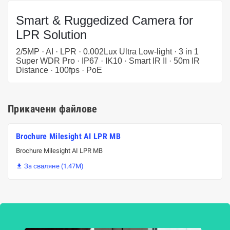
Smart & Ruggedized Camera for
LPR Solution
2/5MP · AI · LPR · 0.002Lux Ultra Low-light · 3 in 1
Super WDR Pro · IP67 · IK10 · Smart IR II · 50m IR
Distance · 100fps · PoE
Прикачени файлове
Brochure Milesight AI LPR MB
Brochure Milesight AI LPR MB
За сваляне (1.47M)
