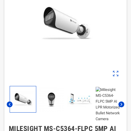
zoom_out_map
chevron_left
chevron_right
MILESIGHT MS-C5364-FLPC 5MP AI