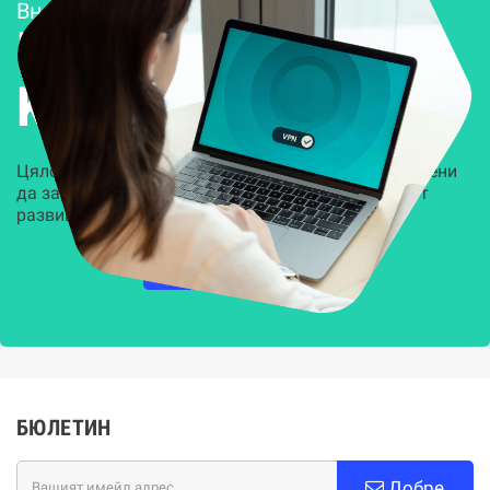
Внедряване и поддръжка
Решения за
Kиберсигурност
Цялостни, задвижвани от AI решения, предназначени
да защитят всеки слой на вашата организация от
развиващите се киберзаплахи.
НАУЧЕТЕ ПОВЕЧЕ
БЮЛЕТИН
Добре