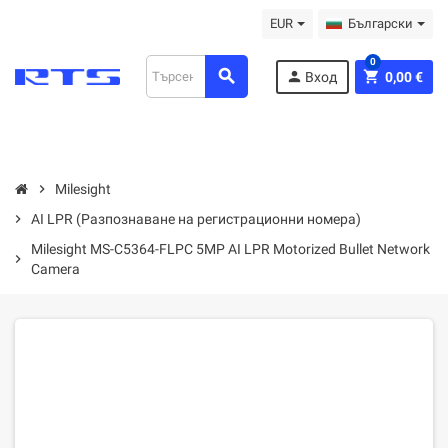
EUR
Български
0
search
person
shopping_cart
Вход
0,00 €
chevron_right
Milesight
chevron_right
AI LPR (Разпознаване на регистрационни номера)
Milesight MS-C5364-FLPC 5MP AI LPR Motorized Bullet Network
chevron_right
Camera