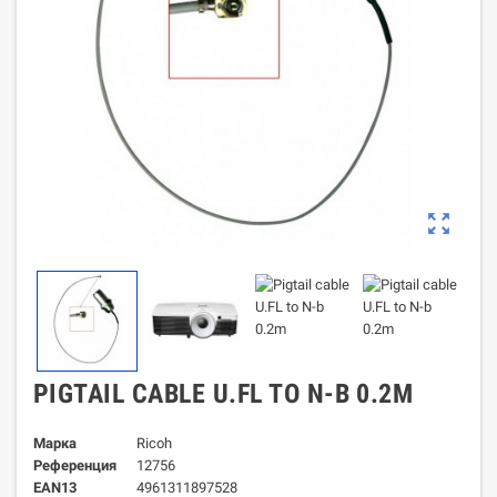
zoom_out_map
PIGTAIL CABLE U.FL TO N-B 0.2M
Марка
Ricoh
Референция
12756
EAN13
4961311897528