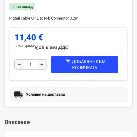
на склад
check
Pigtail cable U.FL to N-b Connector 0.2m
11,40 €
С вкл. данък
9,50 € без ДДС
shopping_cart
ДОБАВЯНЕ КЪМ
remove
add
КОЛИЧКАТА
Условия на доставка
Описание