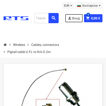
EUR
Български
0
search
person
shopping_cart
Вход
0,00 €
chevron_right
Wireless
chevron_right
Cables, connectors
chevron_right
Pigtail cable U.FL to N-b 0.2m