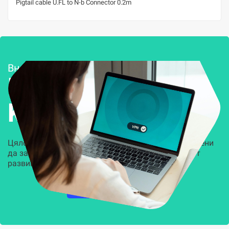
Pigtail cable U.FL to N-b Connector 0.2m
Внедряване и поддръжка
Решения за
Kиберсигурност
Цялостни, задвижвани от AI решения, предназначени
да защитят всеки слой на вашата организация от
развиващите се киберзаплахи.
НАУЧЕТЕ ПОВЕЧЕ