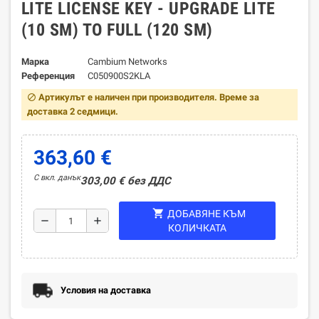
LITE LICENSE KEY - UPGRADE LITE
(10 SM) TO FULL (120 SM)
Марка
Cambium Networks
Референция
C050900S2KLA
Артикулът е наличен при производителя. Време за
block
доставка 2 седмици.
363,60 €
С вкл. данък
303,00 € без ДДС
shopping_cart
ДОБАВЯНЕ КЪМ
remove
add
КОЛИЧКАТА
Условия на доставка