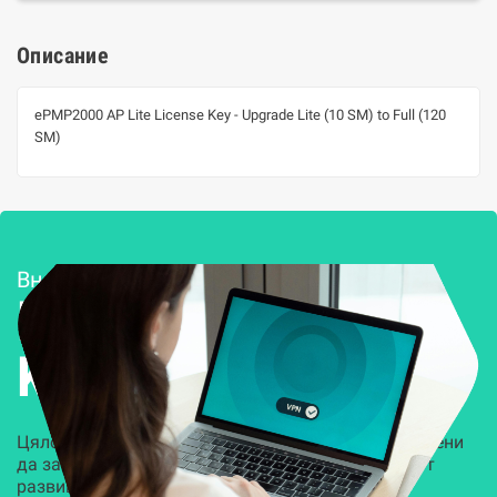
Описание
ePMP2000 AP Lite License Key - Upgrade Lite (10 SM) to Full (120
SM)
Внедряване и поддръжка
Решения за
Kиберсигурност
Цялостни, задвижвани от AI решения, предназначени
да защитят всеки слой на вашата организация от
развиващите се киберзаплахи.