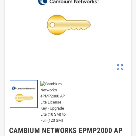
zoom_out_map
CAMBIUM NETWORKS EPMP2000 AP