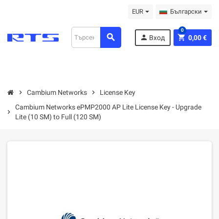
EUR
Български
0
search
person
shopping_cart
Вход
0,00 €
chevron_right
Cambium Networks
chevron_right
License Key
Cambium Networks ePMP2000 AP Lite License Key - Upgrade
chevron_right
Lite (10 SM) to Full (120 SM)