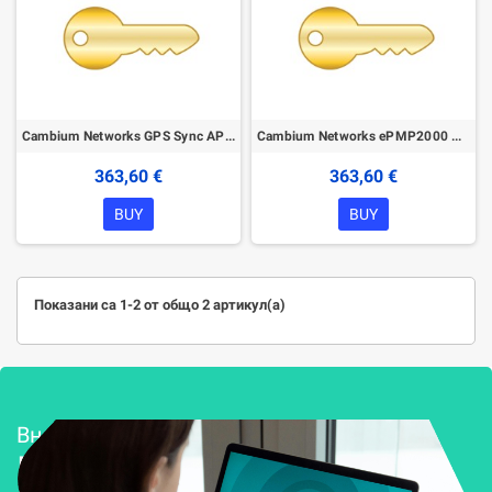
Cambium Networks GPS Sync AP License Key - Upgrade Lite (10 SM) to Full (120 SM)
Cambium Networks ePMP2000 AP Lite License Key - Upgrade Lite (10 SM) to Full (120 SM)
363,60 €
363,60 €
BUY
BUY
Показани са 1-2 от общо 2 артикул(а)
Внедряване и поддръжка
Решения за