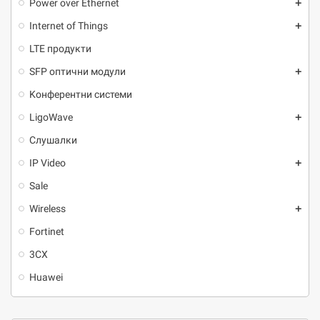
Power over Ethernet
add
Internet of Things
add
LTE продукти
SFP оптични модули
add
Kонферентни системи
LigoWave
add
Слушалки
IP Video
add
Sale
Wireless
add
Fortinet
3CX
Huawei