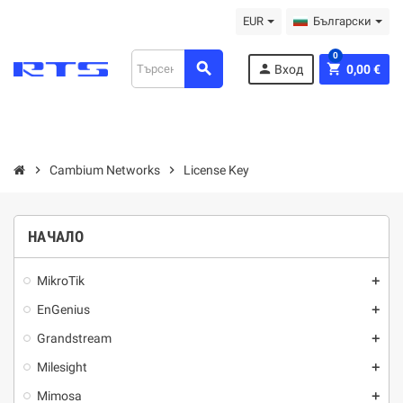
EUR
Български
0
search
person
shopping_cart
Вход
0,00 €
chevron_right
Cambium Networks
chevron_right
License Key
НАЧАЛО
MikroTik
add
EnGenius
add
Grandstream
add
Milesight
add
Mimosa
add