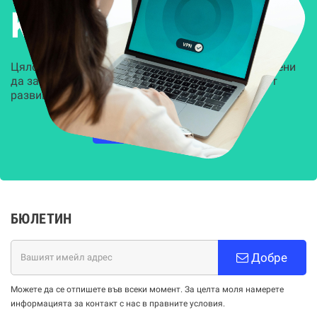
Kиберсигурност
Цялостни, задвижвани от AI решения, предназначени
да защитят всеки слой на вашата организация от
развиващите се киберзаплахи.
НАУЧЕТЕ ПОВЕЧЕ
БЮЛЕТИН
Добре
Можете да се отпишете във всеки момент. За целта моля намерете
информацията за контакт с нас в правните условия.