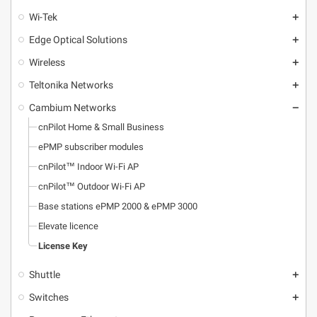
Wi-Tek
add
Edge Optical Solutions
add
Wireless
add
Teltonika Networks
add
Cambium Networks
remove
cnPilot Home & Small Business
ePMP subscriber modules
cnPilot™ Indoor Wi-Fi AP
cnPilot™ Outdoor Wi-Fi AP
Base stations ePMP 2000 & ePMP 3000
Elevate licence
License Key
Shuttle
add
Switches
add