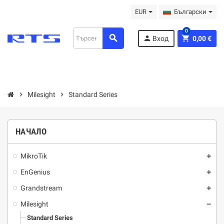
EUR
Български
0
search
person
shopping_cart
Вход
0,00 €
chevron_right
Milesight
chevron_right
Standard Series
НАЧАЛО
MikroTik
add
EnGenius
add
Grandstream
add
Milesight
remove
Standard Series