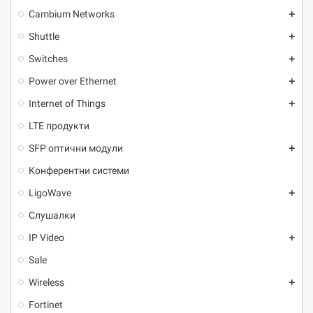
Cambium Networks
add
Shuttle
add
Switches
add
Power over Ethernet
add
Internet of Things
add
LTE продукти
SFP оптични модули
add
Kонферентни системи
LigoWave
add
Слушалки
IP Video
add
Sale
Wireless
add
Fortinet