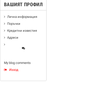
ВАШИЯТ ПРОФИЛ
Лична информация
Поръчки
Кредитни известия
Адреси
My blog comments
Изход
ИНФОРМАЦИЯ ЗА МАГАЗИНА
RTS BG
bl.44-А В, kv.Hristo Smirnenski
ul."Slatinska"
1574