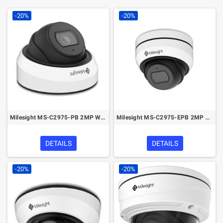
-20%
-20%
Milesight MS-C2975-PB 2MP Weather-proof Mini Dome Network Camera
Milesight MS-C2975-EPB 2MP AF Motorized Mini Dome Network Camera
DETAILS
DETAILS
-20%
-20%