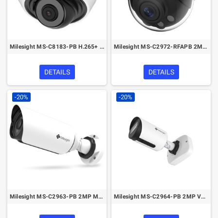
Milesight MS-C8183-PB H.265+ IR Mini Dome Network Camera
Milesight MS-C2972-RFAPB 2MP Face Detection H.265+ Network Camera
DETAILS
DETAILS
-20%
-20%
Milesight MS-C2963-PB 2MP Mini Bullet Network Camera
Milesight MS-C2964-PB 2MP Vandal-proof Mini Bullet Network Camera