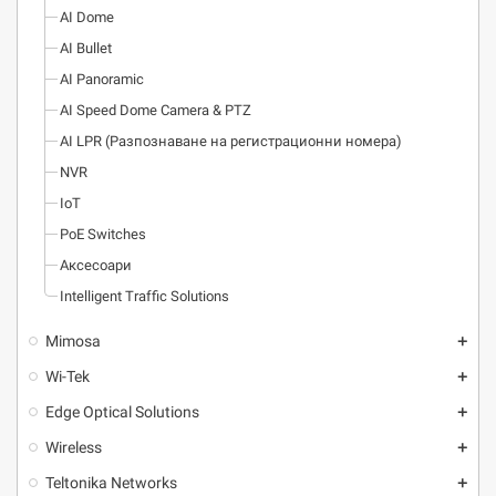
AI Dome
AI Bullet
AI Panoramic
AI Speed Dome Camera & PTZ
AI LPR (Разпознаване на регистрационни номера)
NVR
IoT
PoE Switches
Аксесоари
Intelligent Traffic Solutions
Mimosa
add
Wi-Tek
add
Edge Optical Solutions
add
Wireless
add
Teltonika Networks
add