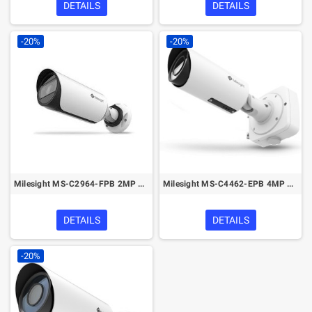
DETAILS
DETAILS
-20%
-20%
Milesight MS-C2964-FPB 2MP Vandal-proof Motorized Mini Bullet Network Camera
Milesight MS-C4462-EPB 4MP 12x AF Motorized Pro Bullet Network Camera
DETAILS
DETAILS
-20%