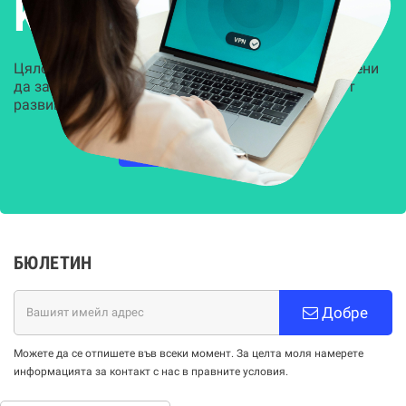
Kиберсигурност
Цялостни, задвижвани от AI решения, предназначени
да защитят всеки слой на вашата организация от
развиващите се киберзаплахи.
НАУЧЕТЕ ПОВЕЧЕ
БЮЛЕТИН
Добре
Можете да се отпишете във всеки момент. За целта моля намерете
информацията за контакт с нас в правните условия.