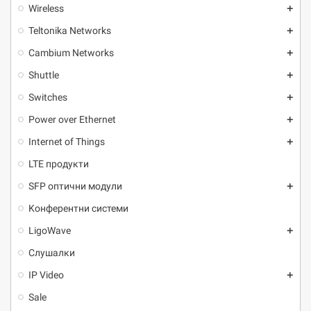
Wireless
add
Teltonika Networks
add
Cambium Networks
add
Shuttle
add
Switches
add
Power over Ethernet
add
Internet of Things
add
LTE продукти
SFP оптични модули
add
Kонферентни системи
LigoWave
add
Слушалки
IP Video
add
Sale