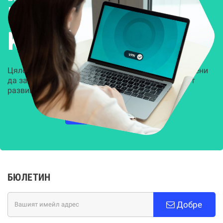
Решения за
Kиберсигурност
Цялостни, задвижвани от AI решения, предназначени
да защитят всеки слой на вашата организация от
развиващите се киберзаплахи.
НАУЧЕТЕ ПОВЕЧЕ
БЮЛЕТИН
Добре