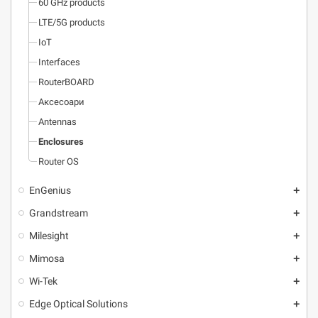
60 GHz products
LTE/5G products
IoT
Interfaces
RouterBOARD
Аксесоари
Antennas
Enclosures
Router OS
EnGenius
add
Grandstream
add
Milesight
add
Mimosa
add
Wi-Tek
add
Edge Optical Solutions
add