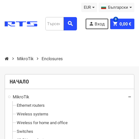
EUR
Български
0
search
person
shopping_cart
Вход
0,00 €
chevron_right
MikroTik
chevron_right
Enclosures
НАЧАЛО
MikroTik
remove
Ethernet routers
Wireless systems
Wireless for home and office
Switches