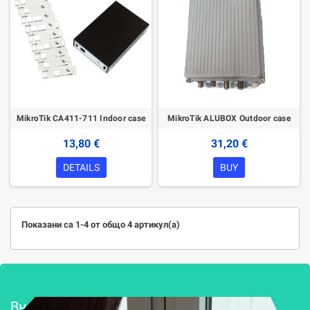
MikroTik CA411-711 Indoor case
MikroTik ALUBOX Outdoor case
13,80 €
31,20 €
DETAILS
BUY
Показани са 1-4 от общо 4 артикул(а)
Внедряване и поддръжка