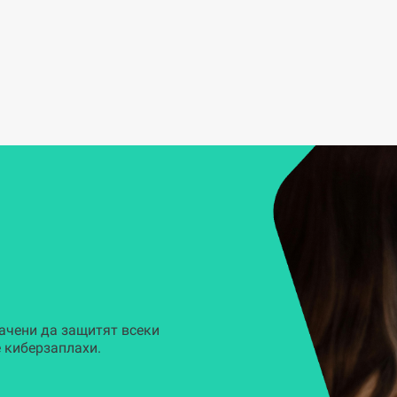
ачени да защитят всеки
 киберзаплахи.