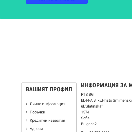
ИНФОРМАЦИЯ ЗА 
ВАШИЯТ ПРОФИЛ
RTS BG
bl.44-А В, kv.Hristo Smirnenski
Лична информация
ul."Slatinska"
Поръчки
1574
Sofia
Кредитни известия
Bulgaria2
Адреси