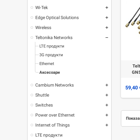
Wi-Tek
add
Edge Optical Solutions
add
Wireless
add
Teltonika Networks
remove
LTE продукти
3G продукти
Ethernet
Tel
GNS
Аксесоари
Cambium Networks
add
59,40 
Shuttle
add
Switches
add
Power over Ethernet
add
Показан
Internet of Things
add
LTE продукти