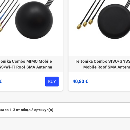
tonika Combo MIMO Mobile
Teltonika Combo SISO/GNSS
S/Wi-Fi Roof SMA Antenna
Mobile Roof SMA Anten
€
40,80 €
BUY
и са 1-3 от общо 3 артикул(а)