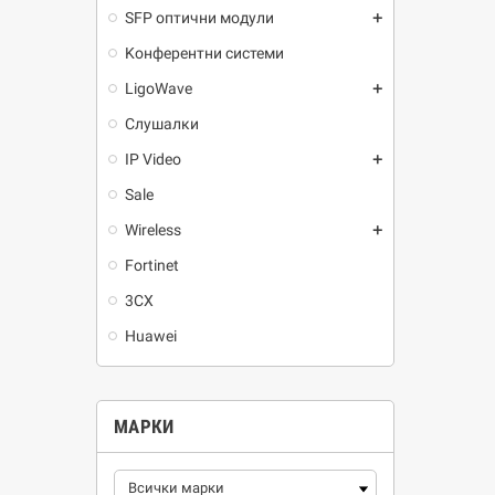
SFP оптични модули
add
Kонферентни системи
LigoWave
add
Слушалки
IP Video
add
Sale
Wireless
add
Fortinet
3CX
Huawei
МАРКИ