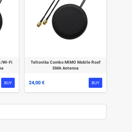
/Wi-Fi
Teltonika Combo MIMO Mobile Roof
na
SMA Antenna
24,00 €
BUY
BUY