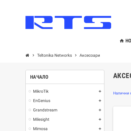
HO
home
chevron_right
Teltonika Networks
chevron_right
Аксесоари
АКСЕ
НАЧАЛО
MikroTik
add
Налични с
EnGenius
add
Grandstream
add
Milesight
add
Mimosa
add