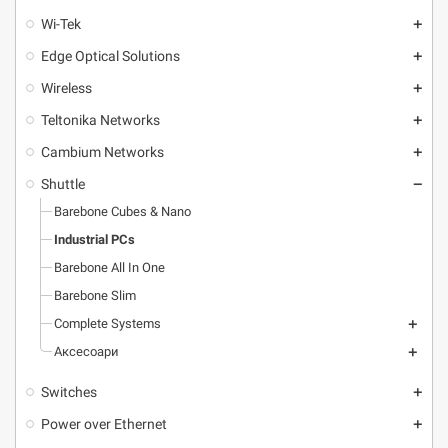
Wi-Tek
add
Edge Optical Solutions
add
Wireless
add
Teltonika Networks
add
Cambium Networks
add
Shuttle
remove
Barebone Cubes & Nano
Industrial PCs
Barebone All In One
Barebone Slim
Complete Systems
add
Аксесоари
add
Switches
add
Power over Ethernet
add