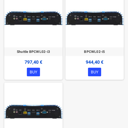
Shuttle BPCWL02-i3
BPCWL02-i5
797,40 €
944,40 €
BUY
BUY