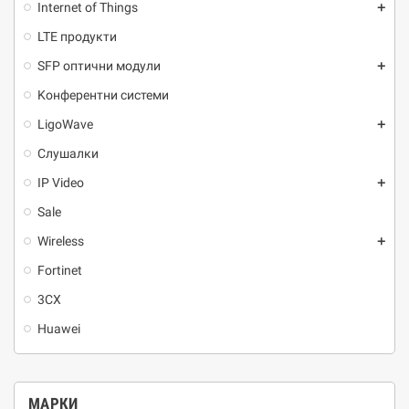
Internet of Things
add
LTE продукти
SFP оптични модули
add
Kонферентни системи
LigoWave
add
Слушалки
IP Video
add
Sale
Wireless
add
Fortinet
3CX
Huawei
МАРКИ