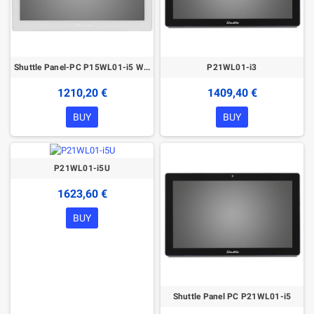
Shuttle Panel-PC P15WL01-i5 White
P21WL01-i3
1210,20 €
1409,40 €
BUY
BUY
P21WL01-i5U
1623,60 €
BUY
Shuttle Panel PC P21WL01-i5