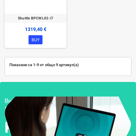
Shuttle BPCWL02-i7
1319,40 €
BUY
Показани са 1-9 от общо 9 артикул(а)
Внедряване и поддръжка
Решения за
Kиберсигурност