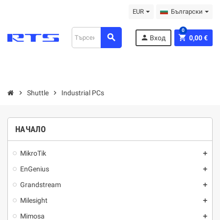
EUR
Български
0
search
person
shopping_cart
Вход
0,00 €
chevron_right
Shuttle
chevron_right
Industrial PCs
НАЧАЛО
MikroTik
add
EnGenius
add
Grandstream
add
Milesight
add
Mimosa
add