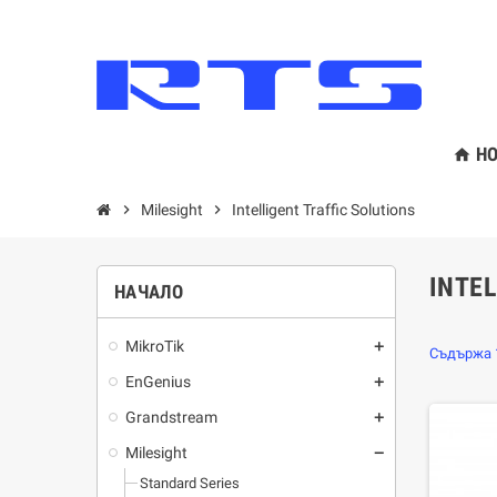
HO
home
chevron_right
Milesight
chevron_right
Intelligent Traffic Solutions
INTEL
НАЧАЛО
MikroTik
add
Съдържа 1
EnGenius
add
Grandstream
add
Milesight
remove
Standard Series