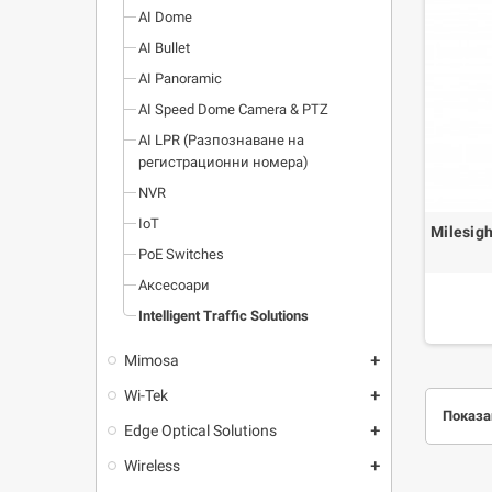
AI Dome
AI Bullet
AI Panoramic
AI Speed Dome Camera & PTZ
AI LPR (Разпознаване на
регистрационни номера)
NVR
IoT
Milesig
PoE Switches
Аксесоари
Intelligent Traffic Solutions
Mimosa
add
Wi-Tek
add
Показан
Edge Optical Solutions
add
Wireless
add