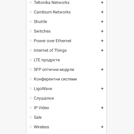
Teltonika Networks
add
Cambium Networks
add
Shuttle
add
Switches
add
Power over Ethernet
add
Internet of Things
add
LTE продукти
SFP оптични модули
add
Kонферентни системи
LigoWave
add
Слушалки
IP Video
add
Sale
Wireless
add