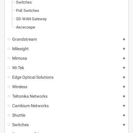
Switches
PoE Switches
SD-WAN Gateway
Аксесоари
Grandstream
add
Milesight
add
Mimosa
add
Wi-Tek
add
Edge Optical Solutions
add
Wireless
add
Teltonika Networks
add
Cambium Networks
add
Shuttle
add
Switches
add