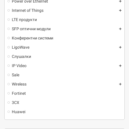
Power over Ethernet
add
Internet of Things
add
LTE продукти
SFP оптични модули
add
Kонферентни системи
LigoWave
add
Слушалки
IP Video
add
Sale
Wireless
add
Fortinet
3CX
Huawei