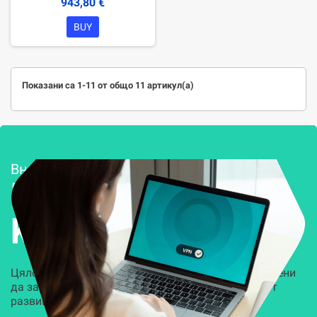
943,80 €
BUY
Показани са 1-11 от общо 11 артикул(а)
Внедряване и поддръжка
Решения за
Kиберсигурност
Цялостни, задвижвани от AI решения, предназначени
да защитят всеки слой на вашата организация от
развиващите се киберзаплахи.