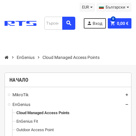
EUR
Български
0
search
person
shopping_cart
Вход
0,00 €
chevron_right
EnGenius
chevron_right
Cloud Managed Access Points
НАЧАЛО
MikroTik
add
EnGenius
remove
Cloud Managed Access Points
EnGenius Fit
Outdoor Access Point