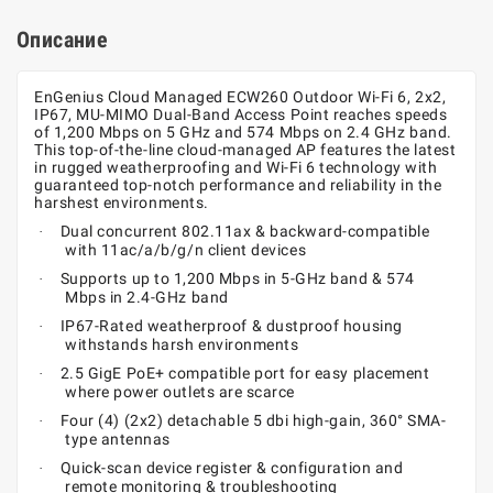
Описание
EnGenius Cloud Managed ECW260 Outdoor Wi-Fi 6, 2x2,
IP67, MU-MIMO Dual-Band Access Point reaches speeds
of 1,200 Mbps on 5 GHz and 574 Mbps on 2.4 GHz band.
This top-of-the-line cloud-managed AP features the latest
in rugged weatherproofing and Wi-Fi 6 technology with
guaranteed top-notch performance and reliability in the
harshest environments.
Dual concurrent 802.11ax & backward-compatible
·
with 11ac/a/b/g/n client devices
Supports up to 1,200 Mbps in 5-GHz band & 574
·
Mbps in 2.4-GHz band
IP67-Rated weatherproof & dustproof housing
·
withstands harsh environments
2.5 GigE PoE+ compatible port for easy placement
·
where power outlets are scarce
Four (4) (2x2) detachable 5 dbi high-gain, 360° SMA-
·
type antennas
Quick-scan device register & configuration and
·
remote monitoring & troubleshooting