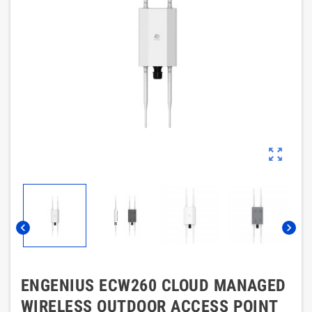
zoom_out_map
chevron_left
chevron_right
ENGENIUS ECW260 CLOUD MANAGED
WIRELESS OUTDOOR ACCESS POINT