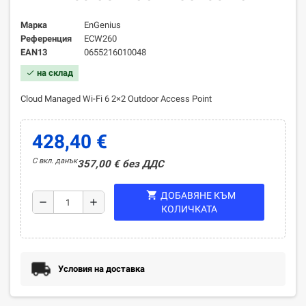
Марка
EnGenius
Референция
ECW260
EAN13
0655216010048
на склад
check
Cloud Managed Wi-Fi 6 2×2 Outdoor Access Point
428,40 €
С вкл. данък
357,00 € без ДДС
shopping_cart
ДОБАВЯНЕ КЪМ
remove
add
КОЛИЧКАТА
Условия на доставка