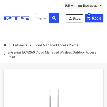
EUR
Български
0
search
person
shopping_cart
Вход
0,00 €
chevron_right
EnGenius
chevron_right
Cloud Managed Access Points
EnGenius ECW260 Cloud Managed Wireless Outdoor Access
chevron_right
Point