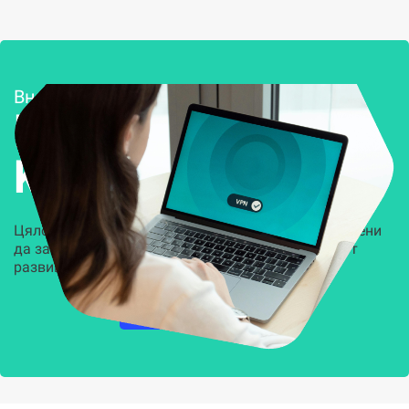
Внедряване и поддръжка
Решения за
Kиберсигурност
Цялостни, задвижвани от AI решения, предназначени
да защитят всеки слой на вашата организация от
развиващите се киберзаплахи.
НАУЧЕТЕ ПОВЕЧЕ