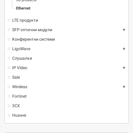
Ethernet
LTE продукти
SFP оптични модули
add
Kонферентни системи
LigoWave
add
Слушалки
IP Video
add
Sale
Wireless
add
Fortinet
3CX
Huawei