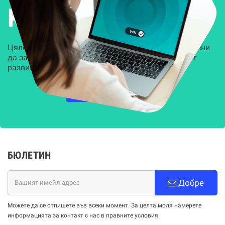
Kиберсигурност
Цялостни, задвижвани от AI решения, предназначени
да защитят всеки слой на вашата организация от
развиващите се киберзаплахи.
НАУЧЕТЕ ПОВЕЧЕ
БЮЛЕТИН
Добре
Можете да се отпишете във всеки момент. За целта моля намерете
информацията за контакт с нас в правните условия.