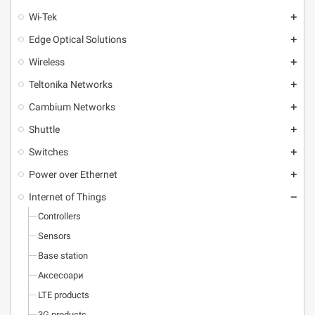
Wi-Tek
add
Edge Optical Solutions
add
Wireless
add
Teltonika Networks
add
Cambium Networks
add
Shuttle
add
Switches
add
Power over Ethernet
add
Internet of Things
remove
Controllers
Sensors
Base station
Аксесоари
LTE products
3G products