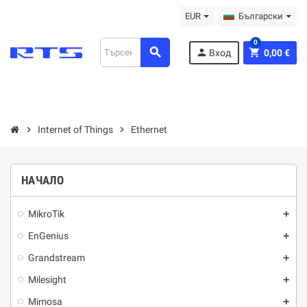
EUR
Български
0
search
person
shopping_cart
Вход
0,00 €
chevron_right
Internet of Things
chevron_right
Ethernet
НАЧАЛО
MikroTik
add
EnGenius
add
Grandstream
add
Milesight
add
Mimosa
add