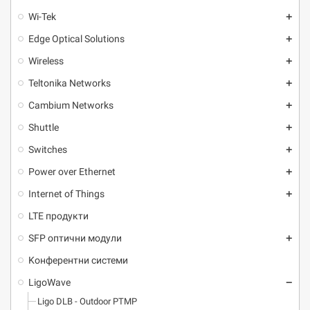
Wi-Tek
add
Edge Optical Solutions
add
Wireless
add
Teltonika Networks
add
Cambium Networks
add
Shuttle
add
Switches
add
Power over Ethernet
add
Internet of Things
add
LTE продукти
SFP оптични модули
add
Kонферентни системи
LigoWave
remove
Ligo DLB - Outdoor PTMP