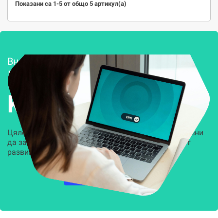
Показани са 1-5 от общо 5 артикул(а)
Внедряване и поддръжка
Решения за
Kиберсигурност
Цялостни, задвижвани от AI решения, предназначени
да защитят всеки слой на вашата организация от
развиващите се киберзаплахи.
НАУЧЕТЕ ПОВЕЧЕ