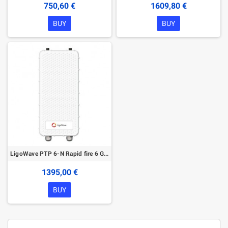
750,60 €
1609,80 €
BUY
BUY
LigoWave PTP 6-N Rapid fire 6 GHz Wireless device
1395,00 €
BUY