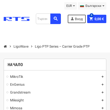
EUR
Български
0
search
person
shopping_cart
Вход
0,00 €
chevron_right
LigoWave
chevron_right
Ligo PTP Series – Carrier Grade PTP
НАЧАЛО
MikroTik
add
EnGenius
add
Grandstream
add
Milesight
add
Mimosa
add