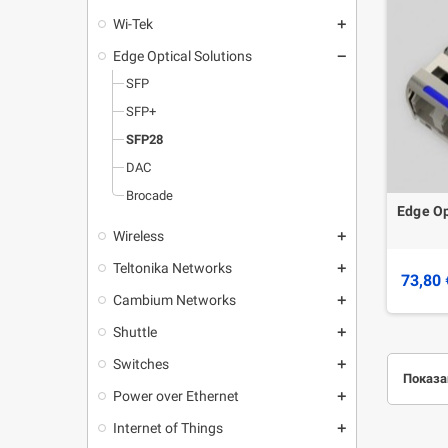
Wi-Tek
add
Edge Optical Solutions
remove
SFP
SFP+
SFP28
DAC
Brocade
Edge Op
Wireless
add
Teltonika Networks
add
73,80 
Cambium Networks
add
Shuttle
add
Switches
add
Показан
Power over Ethernet
add
Internet of Things
add