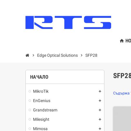
HO
home
chevron_right
Edge Optical Solutions
chevron_right
SFP28
SFP2
НАЧАЛО
MikroTik
add
Съдържа 1
EnGenius
add
Grandstream
add
Milesight
add
Mimosa
add