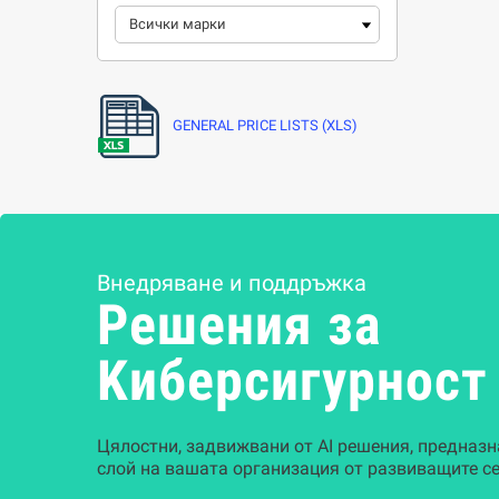
GENERAL PRICE LISTS (XLS)
Внедряване и поддръжка
Решения за
Kиберсигурност
Цялостни, задвижвани от AI решения, предназн
слой на вашата организация от развиващите се