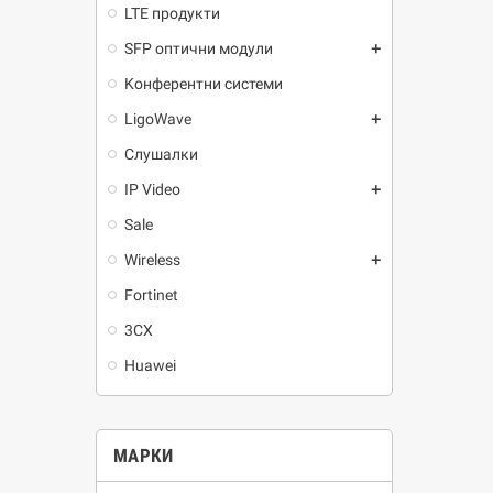
LTE продукти
SFP оптични модули
add
Kонферентни системи
LigoWave
add
Слушалки
IP Video
add
Sale
Wireless
add
Fortinet
3CX
Huawei
МАРКИ