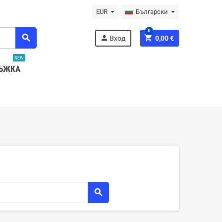
EUR
Български
0
search
person
shopping_cart
Вход
0,00 €
NEW
ЪЖКА
search