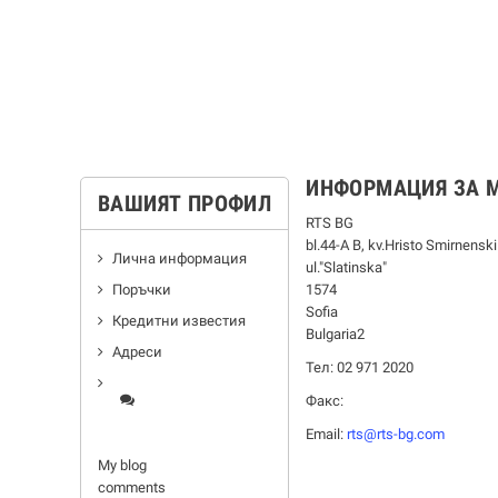
ИНФОРМАЦИЯ ЗА 
ВАШИЯТ ПРОФИЛ
RTS BG
bl.44-А В, kv.Hristo Smirnenski
Лична информация
ul."Slatinska"
Поръчки
1574
Sofia
Кредитни известия
Bulgaria2
Адреси
Тел: 02 971 2020
Факс:
Email:
rts@rts-bg.com
My blog
comments