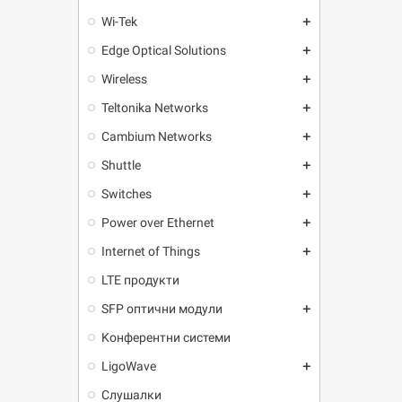
Wi-Tek
add
Edge Optical Solutions
add
Wireless
add
Teltonika Networks
add
Cambium Networks
add
Shuttle
add
Switches
add
Power over Ethernet
add
Internet of Things
add
LTE продукти
SFP оптични модули
add
Kонферентни системи
LigoWave
add
Слушалки