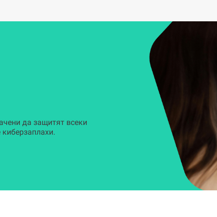
ачени да защитят всеки
 киберзаплахи.