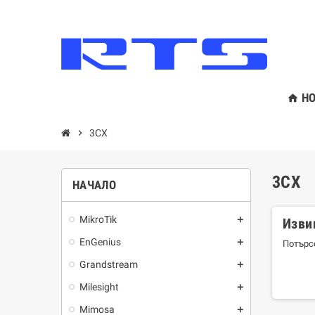
HO
home
chevron_right
3CX
3CX
НАЧАЛО
MikroTik
add
Изви
EnGenius
add
Потърс
Grandstream
add
Milesight
add
Mimosa
add