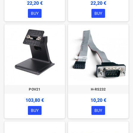
22,20 €
22,20 €
BUY
BUY
POV21
H-RS232
103,80 €
10,20 €
BUY
BUY