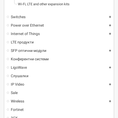
Wi-Fi, LTE and other expansion kits
Switches
add
Power over Ethernet
add
Internet of Things
add
LTE продукти
SFP оптични модули
add
Kонферентни системи
LigoWave
add
Слушалки
IP Video
add
Sale
Wireless
add
Fortinet