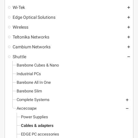
Wi-Tek
add
Edge Optical Solutions
add
Wireless
add
Teltonika Networks
add
Cambium Networks
add
Shuttle
remove
Barebone Cubes & Nano
Industrial PCs
Barebone All In One
Barebone Slim
Complete Systems
add
Аксесоари
remove
Power Supplies
Cables & adapters
EDGE PC accessories