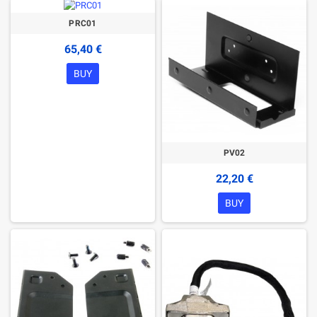
PRC01
65,40 €
BUY
PV02
22,20 €
BUY