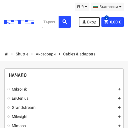
EUR
Български
0
search
person
shopping_cart
Вход
0,00 €
chevron_right
Shuttle
chevron_right
Аксесоари
chevron_right
Cables & adapters
НАЧАЛО
MikroTik
add
EnGenius
add
Grandstream
add
Milesight
add
Mimosa
add