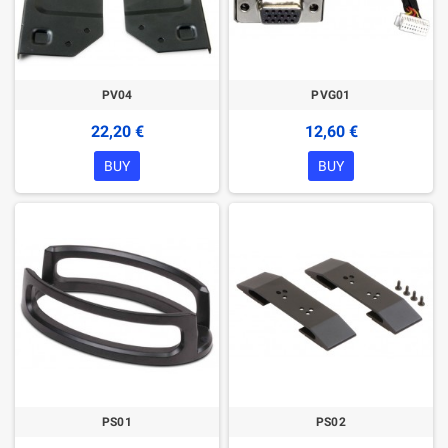
PV04
PVG01
22,20 €
12,60 €
BUY
BUY
PS01
PS02