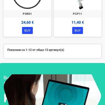
POR01
PCP11
24,60 €
11,40 €
BUY
BUY
Показани са 1-12 от общо 12 артикул(а)
Внедряване и поддръжка
Решения за
Kиберсигурност