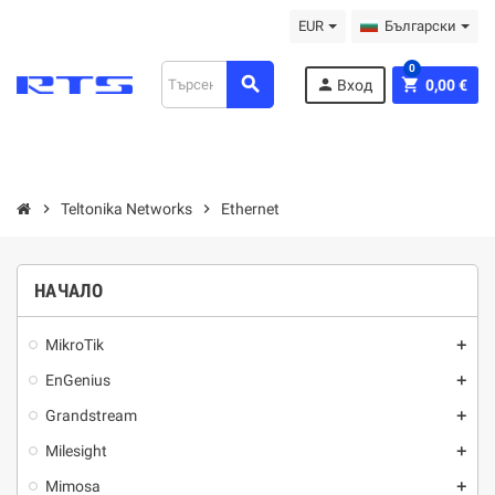
EUR
Български
0
search
person
shopping_cart
Вход
0,00 €
chevron_right
Teltonika Networks
chevron_right
Ethernet
НАЧАЛО
MikroTik
add
EnGenius
add
Grandstream
add
Milesight
add
Mimosa
add