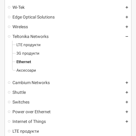
Wi-Tek
add
Edge Optical Solutions
add
Wireless
add
Teltonika Networks
remove
LTE продукти
3G продукти
Ethernet
Аксесоари
Cambium Networks
add
Shuttle
add
Switches
add
Power over Ethernet
add
Internet of Things
add
LTE продукти