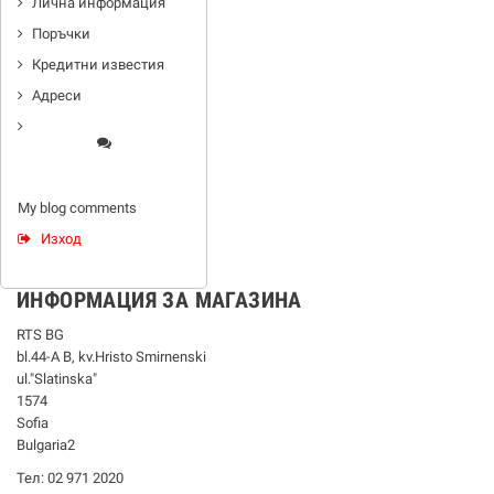
Лична информация
Поръчки
Кредитни известия
Адреси
My blog comments
Изход
ИНФОРМАЦИЯ ЗА МАГАЗИНА
RTS BG
bl.44-А В, kv.Hristo Smirnenski
ul."Slatinska"
1574
Sofia
Bulgaria2
Тел: 02 971 2020