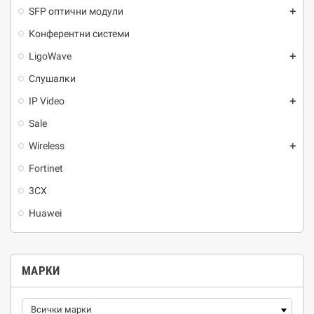
SFP оптични модули
add
Kонферентни системи
LigoWave
add
Слушалки
IP Video
add
Sale
Wireless
add
Fortinet
3CX
Huawei
МАРКИ