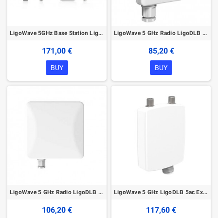
LigoWave 5GHz Base Station LigoDLB 5-90 ac with Integrated Antenna
LigoWave 5 GHz Radio LigoDLB 5-15ac with Integrated Panel Antenna
171,00 €
85,20 €
BUY
BUY
LigoWave 5 GHz Radio LigoDLB 5-20ac with Integrated Panel Antenna
LigoWave 5 GHz LigoDLB 5ac External N-connectors
106,20 €
117,60 €