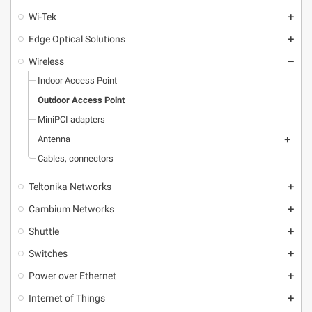
Wi-Tek
add
Edge Optical Solutions
add
Wireless
remove
Indoor Access Point
Outdoor Access Point
MiniPCI adapters
Antenna
add
Cables, connectors
Teltonika Networks
add
Cambium Networks
add
Shuttle
add
Switches
add
Power over Ethernet
add
Internet of Things
add