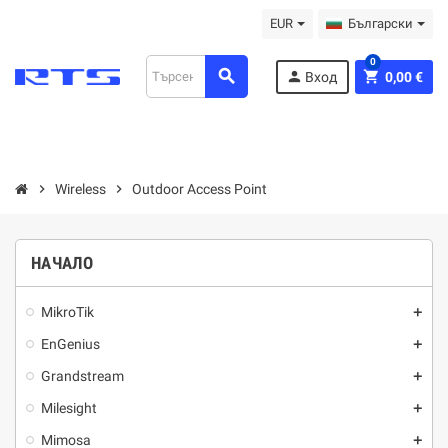
EUR
Български
0
search
person
shopping_cart
Вход
0,00 €
chevron_right
Wireless
chevron_right
Outdoor Access Point
НАЧАЛО
MikroTik
add
EnGenius
add
Grandstream
add
Milesight
add
Mimosa
add