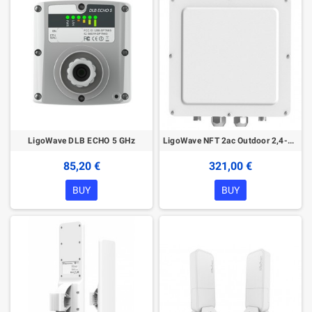
LigoWave DLB ECHO 5 GHz
LigoWave NFT 2ac Outdoor 2,4-5 GHz Access Point
85,20 €
321,00 €
BUY
BUY