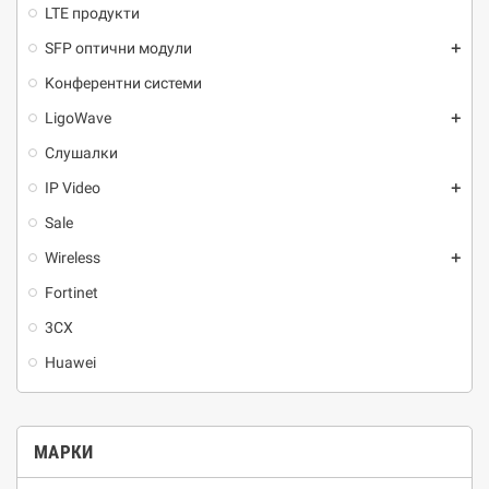
LTE продукти
SFP оптични модули
add
Kонферентни системи
LigoWave
add
Слушалки
IP Video
add
Sale
Wireless
add
Fortinet
3CX
Huawei
МАРКИ