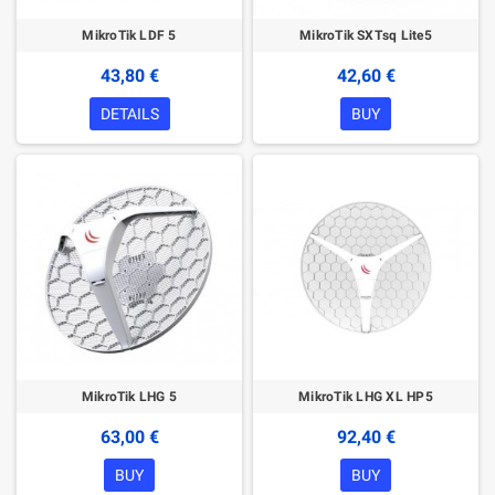
MikroTik LDF 5
MikroTik SXTsq Lite5
43,80 €
42,60 €
DETAILS
BUY
MikroTik LHG 5
MikroTik LHG XL HP5
63,00 €
92,40 €
BUY
BUY