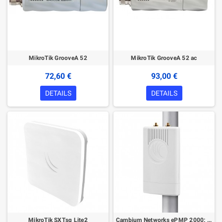
MikroTik GrooveA 52
MikroTik GrooveA 52 ac
72,60 €
93,00 €
DETAILS
DETAILS
MikroTik SXTsq Lite2
Cambium Networks ePMP 2000: 5 GHz AP Lite with Intelligent Filtering and Sync