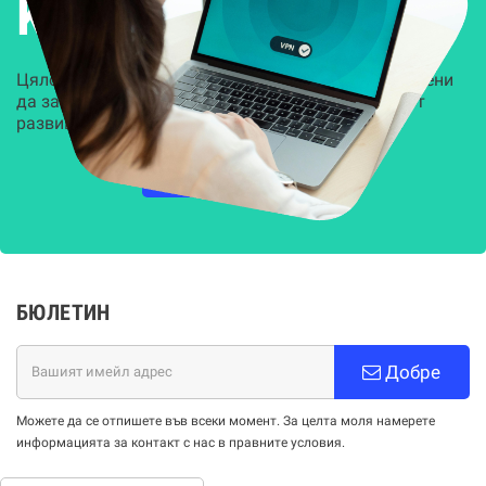
Kиберсигурност
Цялостни, задвижвани от AI решения, предназначени
да защитят всеки слой на вашата организация от
развиващите се киберзаплахи.
НАУЧЕТЕ ПОВЕЧЕ
БЮЛЕТИН
Добре
Можете да се отпишете във всеки момент. За целта моля намерете
информацията за контакт с нас в правните условия.