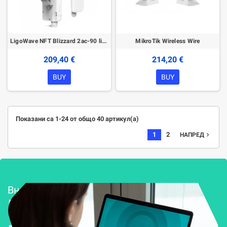
LigoWave NFT Blizzard 2ac-90 lite 2,4-5 GHz Access Point
MikroTik Wireless Wire
209,40 €
214,20 €
BUY
BUY
Показани са 1-24 от общо 40 артикул(а)
1
2
navigate_next
НАПРЕД
Внедряване и поддръжка
Решения за