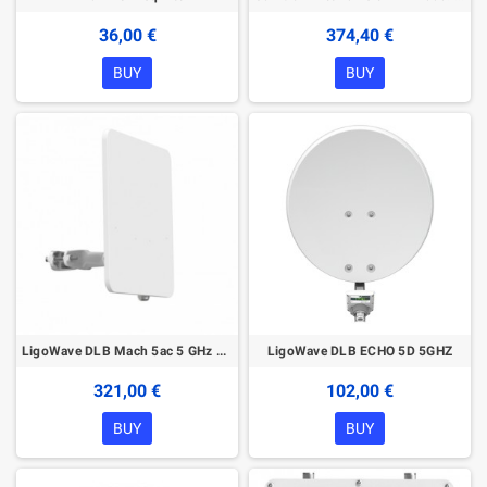
36,00 €
374,40 €
BUY
BUY
LigoWave DLB Mach 5ac 5 GHz Wireless device
LigoWave DLB ECHO 5D 5GHZ
321,00 €
102,00 €
BUY
BUY