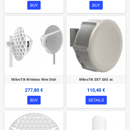
BUY
BUY
MikroTik Wireless Wire Dish
MikroTik SXT SA5 ac
277,80 €
110,40 €
BUY
DETAILS