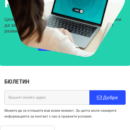
Kиберсигурност
Цялостни, задвижвани от AI решения, предназначени
да защитят всеки слой на вашата организация от
развиващите се киберзаплахи.
НАУЧЕТЕ ПОВЕЧЕ
БЮЛЕТИН
Добре
Можете да се отпишете във всеки момент. За целта моля намерете
информацията за контакт с нас в правните условия.