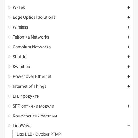
Wi-Tek
add
Edge Optical Solutions
add
Wireless
add
Teltonika Networks
add
Cambium Networks
add
Shuttle
add
Switches
add
Power over Ethernet
add
Internet of Things
add
LTE продукти
SFP оптични модули
add
Kонферентни системи
LigoWave
remove
Ligo DLB - Outdoor PTMP