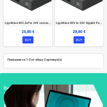
LigoWave 802.3af to 24V converter
LigoWave 48V to 24V Gigabit PoE Converter
25,80 €
28,80 €
BUY
BUY
Показани са 1-2 от общо 2 артикул(а)
Внедряване и поддръжка
Решения за