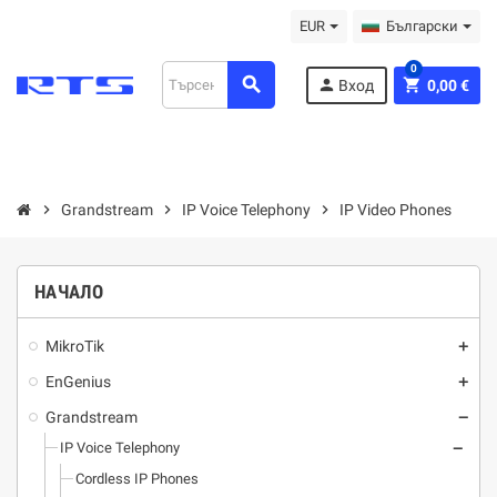
EUR
Български
0
search
person
shopping_cart
Вход
0,00 €
chevron_right
Grandstream
chevron_right
IP Voice Telephony
chevron_right
IP Video Phones
НАЧАЛО
MikroTik
add
EnGenius
add
Grandstream
remove
IP Voice Telephony
remove
Cordless IP Phones