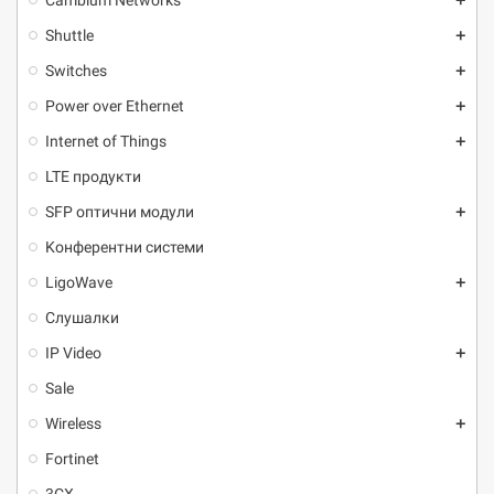
Cambium Networks
add
Shuttle
add
Switches
add
Power over Ethernet
add
Internet of Things
add
LTE продукти
SFP оптични модули
add
Kонферентни системи
LigoWave
add
Слушалки
IP Video
add
Sale
Wireless
add
Fortinet