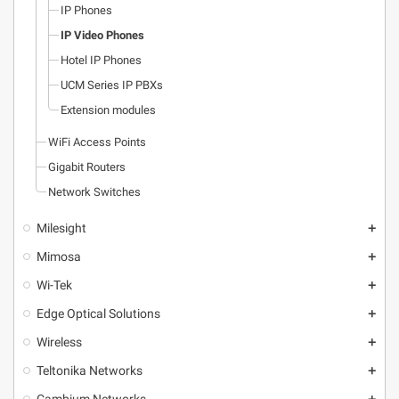
IP Phones
IP Video Phones
Hotel IP Phones
UCM Series IP PBXs
Extension modules
WiFi Access Points
Gigabit Routers
Network Switches
Milesight
add
Mimosa
add
Wi-Tek
add
Edge Optical Solutions
add
Wireless
add
Teltonika Networks
add