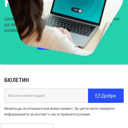
Kиберсигурност
Цялостни, задвижвани от AI решения, предназначени
да защитят всеки слой на вашата организация от
развиващите се киберзаплахи.
НАУЧЕТЕ ПОВЕЧЕ
БЮЛЕТИН
Добре
Можете да се отпишете във всеки момент. За целта моля намерете
информацията за контакт с нас в правните условия.