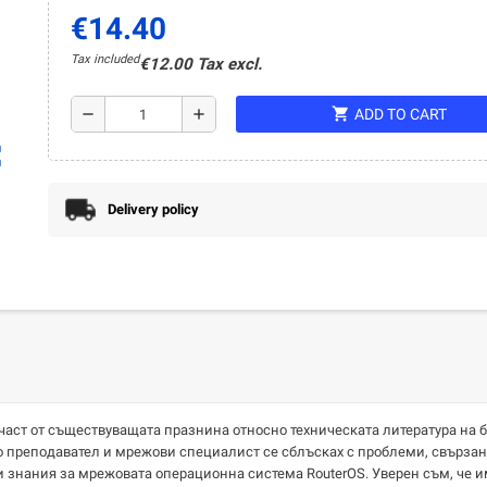
€14.40
Tax included
€12.00 Tax excl.
shopping_cart
remove
add
ADD TO CART
ap
Delivery policy
част от съществуващата празнина относно техническата литература на б
то преподавател и мрежови специалист се сблъсках с проблеми, свързан
знания за мрежовата операционна система RouterOS. Уверен съм, че им