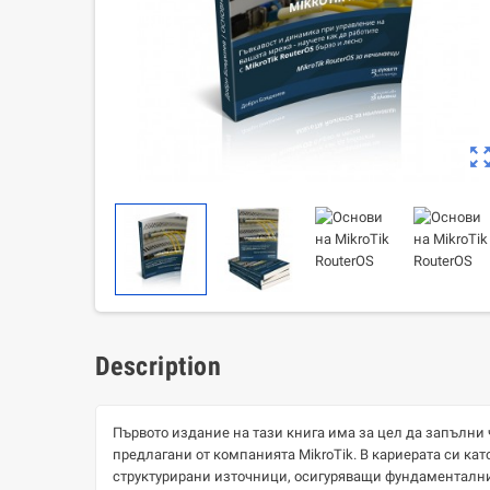
zoom_out_m
Description
Първото издание на тази книга има за цел да запълни 
предлагани от компанията MikroTik. В кариерата си ка
структурирани източници, осигуряващи фундаментални 