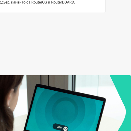
уер, каквито са RouterOS и RouterBOARD.