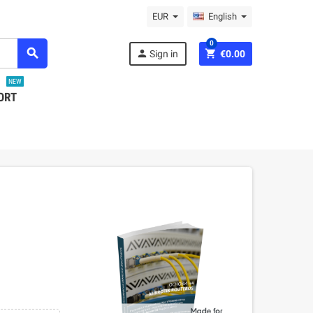
EUR
English
0
search
person
shopping_cart
Sign in
€0.00
NEW
ORT