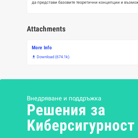
да представи базовите теоретични концепции и възмож
Attachments
More Info
Download (674.1k)

Внедряване и поддръжка
Решения за
Kиберсигурност